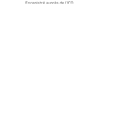
Enregistré auprès de l'ICO
Join our mailing list
Please check your junk folder!
Subscribe Now
Administrateur du personnel
Comité de club