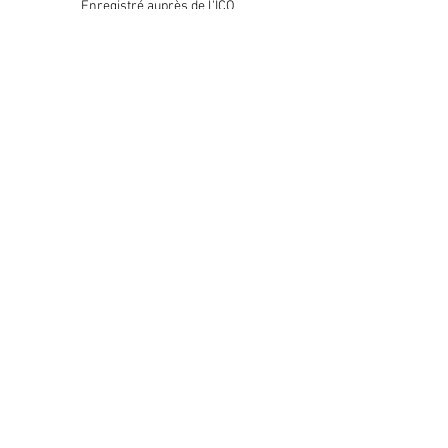
Enregistré auprès de l'ICO
Join our mailing list
Please check your junk folder!
Subscribe Now
Administrateur du personnel
Comité de club