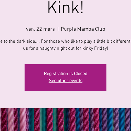
Kink!
ven. 22 mars
  |  
Purple Mamba Club
to the dark side.... For those who like to play a little bit differentl
Registration is Closed
See other events