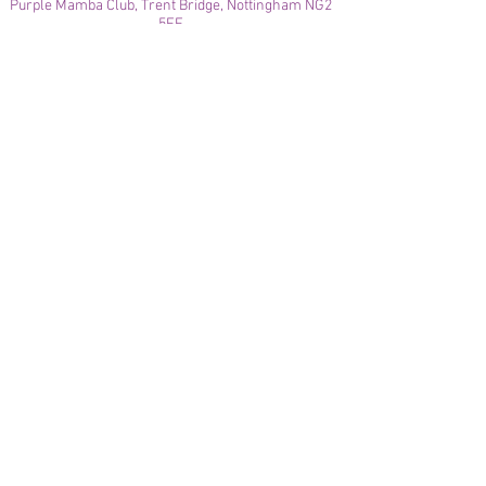
Purple Mamba Club, Trent Bridge, Nottingham NG2
5FF
© 2021
Enregistré auprès de l'ICO
Join our mailing list
Please check your junk folder!
Subscribe Now